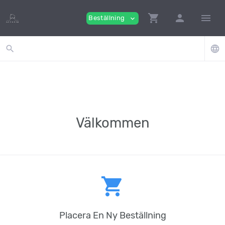
shopping_cart
person
menu
Beställning
expand_more
search
language
Välkommen
shopping_cart
Placera En Ny Beställning