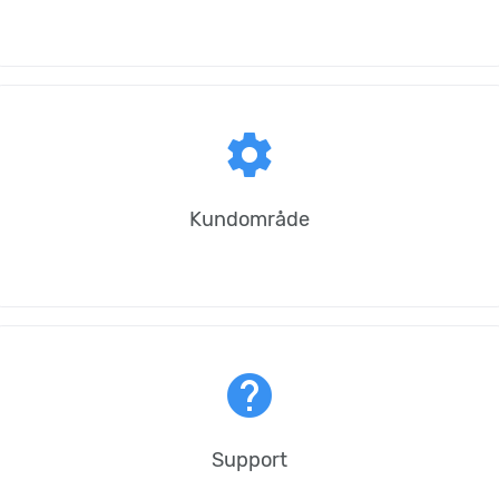
settings
Kundområde
help
Support