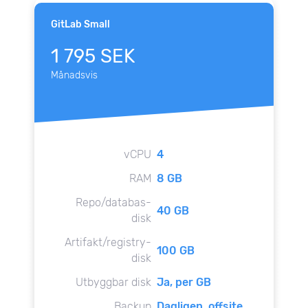
GitLab Small
1 795 SEK
Månadsvis
vCPU
4
RAM
8 GB
Repo/databas-
40 GB
disk
Artifakt/registry-
100 GB
disk
Utbyggbar disk
Ja, per GB
Backup
Dagligen, offsite