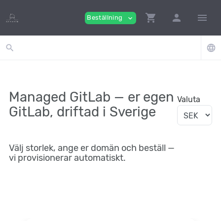
shopping_cart
person
menu
Beställning
expand_more
search
language
Managed GitLab — er egen
Valuta
GitLab, driftad i Sverige
Välj storlek, ange er domän och beställ —
vi provisionerar automatiskt.