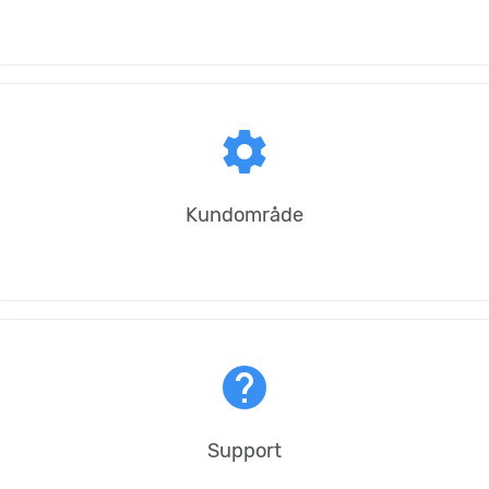
settings
Kundområde
help
Support