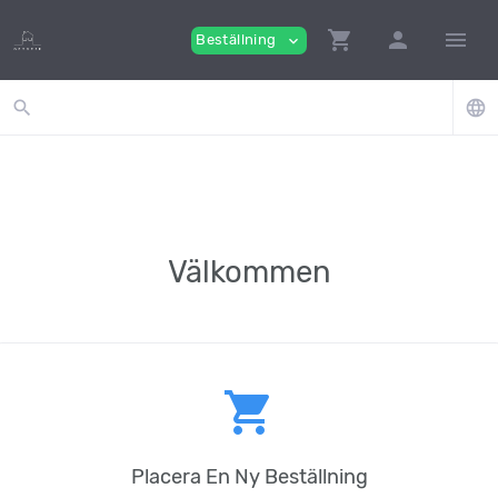
shopping_cart
person
menu
Beställning
expand_more
search
language
Välkommen
shopping_cart
Placera En Ny Beställning